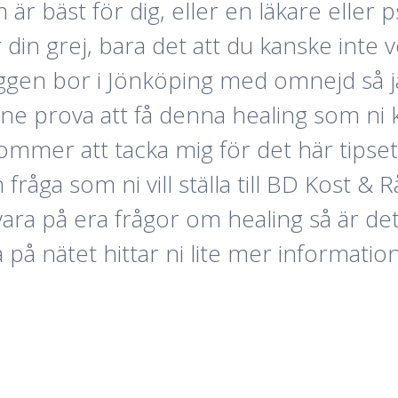
r bäst för dig, eller en läkare eller 
 din grej, bara det att du kanske inte 
ggen bor i Jönköping med omnejd så jag
tone prova att få denna healing som ni 
kommer att tacka mig för det här tipset n
råga som ni vill ställa till BD Kost & R
ara på era frågor om healing så är de
 på nätet hittar ni lite mer informati