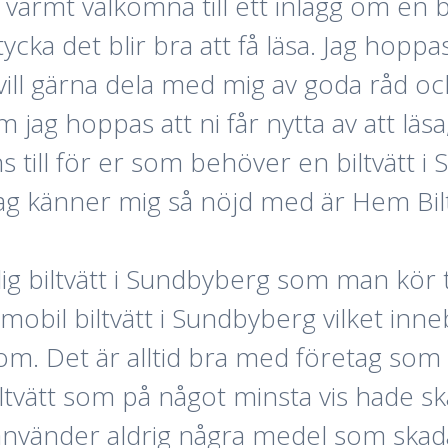
varmt välkomna till ett inlägg om en bi
a det blir bra att få läsa. Jag hoppas 
 vill gärna dela med mig av goda råd oc
jag hoppas att ni får nytta av att läsa,
ns till för er som behöver en biltvät
ag känner mig så nöjd med är Hem Bilt
g biltvätt i Sundbyberg som man kör til
 mobil biltvätt i Sundbyberg vilket inn
t om. Det är alltid bra med företag som
 biltvätt som på något minsta vis hade s
nvänder aldrig några medel som skadar 