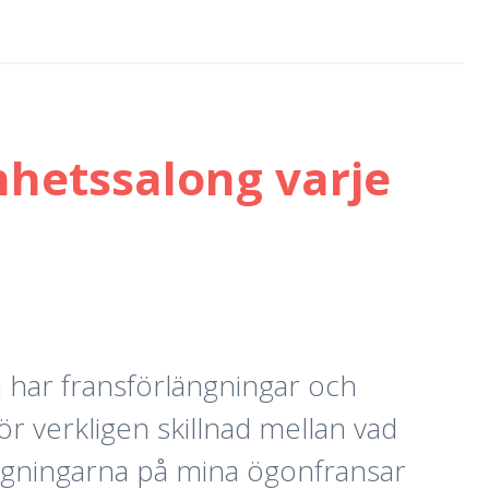
nhetssalong varje
n har fransförlängningar och
r verkligen skillnad mellan vad
längningarna på mina ögonfransar