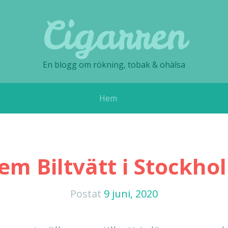
Cigarren
En blogg om rökning, tobak & ohälsa
Hem
em Biltvätt i Stockho
Postat
9 juni, 2020