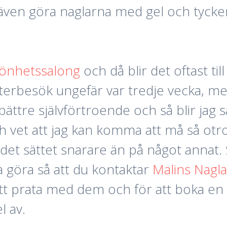
en göra naglarna med gel och tycker a
könhetssalong
och då blir det oftast til
terbesök ungefär var tredje vecka, men
bättre självförtroende och så blir jag 
ch vet att jag kan komma att må så ot
det sättet snarare än på något annat. 
 göra så att du kontaktar
Malins Nagl
t prata med dem och för att boka en t
l av.