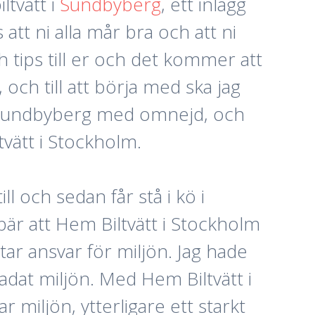
ltvätt i
Sundbyberg
, ett inlägg
att ni alla mår bra och att ni
h tips till er och det kommer att
 och till att börja med ska jag
t i Sundbyberg med omnejd, och
vätt i Stockholm.
l och sedan får stå i kö i
ebär att Hem Biltvätt i Stockholm
 tar ansvar för miljön. Jag hade
kadat miljön. Med Hem Biltvätt i
miljön, ytterligare ett starkt